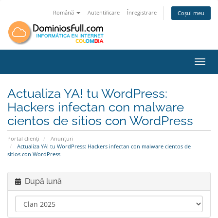
Română
Autentificare
Înregistrare
Coșul meu
Navig
Actualiza YA! tu WordPress:
Hackers infectan con malware
cientos de sitios con WordPress
Portal clienți
Anunțuri
Actualiza YA! tu WordPress: Hackers infectan con malware cientos de
sitios con WordPress
După lună