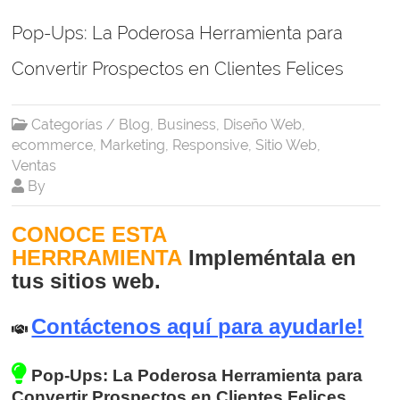
Pop-Ups: La Poderosa Herramienta para
Convertir Prospectos en Clientes Felices
Categorías /
Blog
,
Business
,
Diseño Web
,
ecommerce
,
Marketing
,
Responsive
,
Sitio Web
,
Ventas
By
CONOCE ESTA
HERRRAMIENTA
Impleméntala
en
tus sitios web.
Contáctenos aquí para ayudarle!
Pop-Ups: La Poderosa Herramienta para
Convertir Prospectos en Clientes Felices